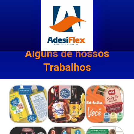
NOSSAS SOLUÇÕES
Etiquetas e Rótulos
para
todos os setores
PORTFÓLIO
Alguns de nossos
Trabalhos